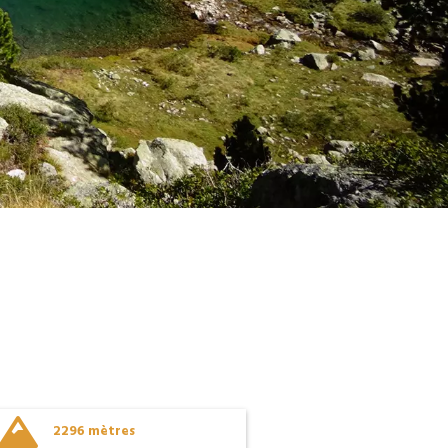

2296 mètres