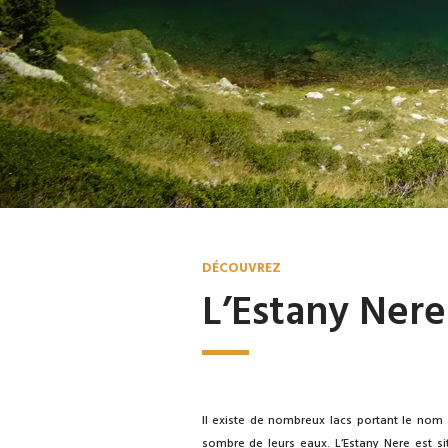
DÉCOUVREZ
L’Estany Nere
Il existe de nombreux lacs portant le nom 
sombre de leurs eaux. L’Estany Nere est si