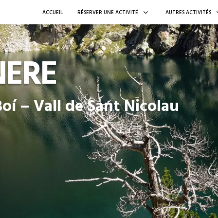
ACCUEIL
RÉSERVER UNE ACTIVITÉ
AUTRES ACTIVITÉS
NERE
oí – Vall de Sant Nicolau