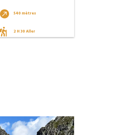

540 mètres

2 H 30 Aller