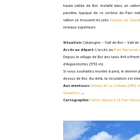
haute vallée de Boí. Installé dans un vallon
paisible, typique de ce secteur du Parc nat
vallon se trouvent les jolis
Estanys de Gava
niveaux supérieurs.
Situation:
Catalogne – Vall de Boí – Vall de
Accès au départ:
L’accès au
Parc Nacional d
Depuis le village de Boí des taxis 4×4 offren
d’Aigüestortes (1755 m).
Si vous souhaitez monter à pied, le dernier p
dessus de Boí. Au-delà, la circulation est inte
Aux alentours:
Estany de La Collada (2453 m
Gavatxos
…
Cartographie:
Cartes Alpina E-25 Parc Nacion