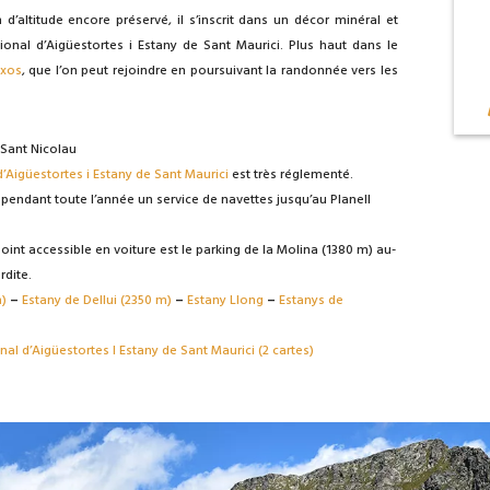
 d’altitude encore préservé, il s’inscrit dans un décor minéral et
ional d’Aigüestortes i Estany de Sant Maurici. Plus haut dans le
txos
, que l’on peut rejoindre en poursuivant la randonnée vers les
 Sant Nicolau
’Aigüestortes i Estany de Sant Maurici
est très réglementé.
t pendant toute l’année un service de navettes jusqu’au Planell
oint accessible en voiture est le parking de la Molina (1380 m) au-
rdite.
)
–
Estany de Dellui (2350 m)
–
Estany Llong
–
Estanys de
al d’Aigüestortes I Estany de Sant Maurici (2 cartes)