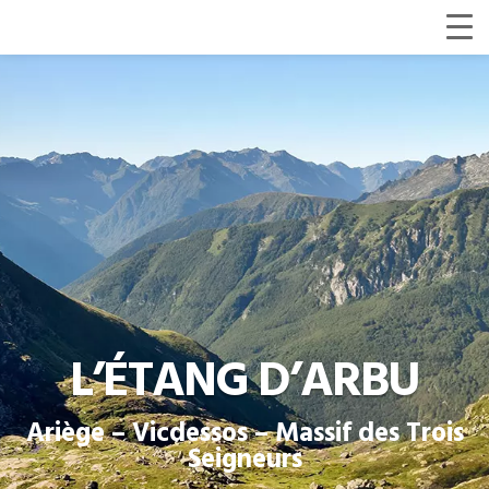
L’ÉTANG D’ARBU
Ariège – Vicdessos – Massif des Trois
Seigneurs