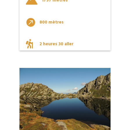

1797 mètres

800 mètres

2 heures 30 aller