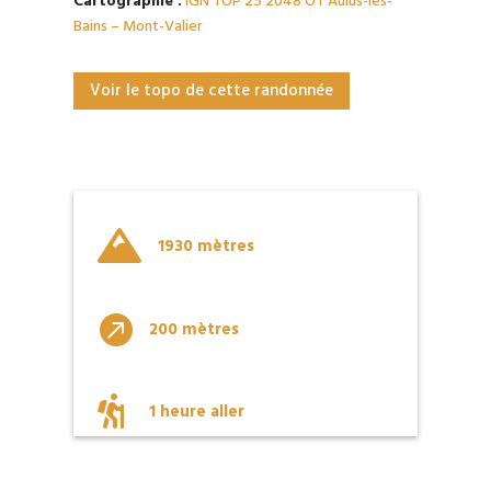
Cartographie :
IGN TOP 25 2048 OT Aulus-les-
Bains – Mont-Valier
Voir le topo de cette randonnée

1930 mètres

200 mètres

1 heure aller