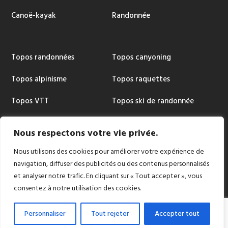
Canoë-kayak
Randonnée
Topos randonnées
Topos canyoning
Topos alpinisme
Topos raquettes
Topos VTT
Topos ski de randonnée
Topos via ferrata
Cartographie
Nous respectons votre vie privée.
Nous utilisons des cookies pour améliorer votre expérience de
navigation, diffuser des publicités ou des contenus personnalisés
et analyser notre trafic. En cliquant sur « Tout accepter », vous
Copyright © 2024 |
Conception et réalisation:
consentez à notre utilisation des cookies.
Stéphane Soffiati | 2s Créations Web
Personnaliser
Tout rejeter
Accepter tout
Mentions légales et politique de confidentialité