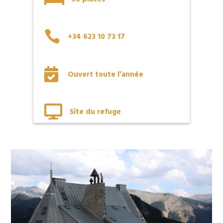

+34 623 10 73 17

Ouvert toute l’année

Site du refuge