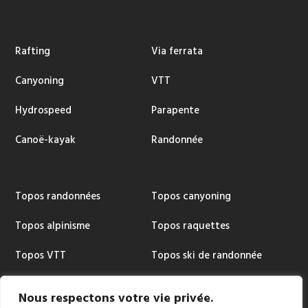
Rafting
Via ferrata
Canyoning
VTT
Hydrospeed
Parapente
Canoë-kayak
Randonnée
Topos randonnées
Topos canyoning
Topos alpinisme
Topos raquettes
Topos VTT
Topos ski de randonnée
Topos via ferrata
Cartographie
Nous respectons votre vie privée.