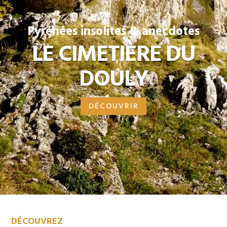
Pyrénées insolites & anecdotes
LE CIMETIÈRE DU
DOULY
DÉCOUVRIR
DÉCOUVREZ