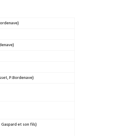
.Bordenave)
rdenave)
Passet, P.Bordenave)
n Gaspard et son fils)