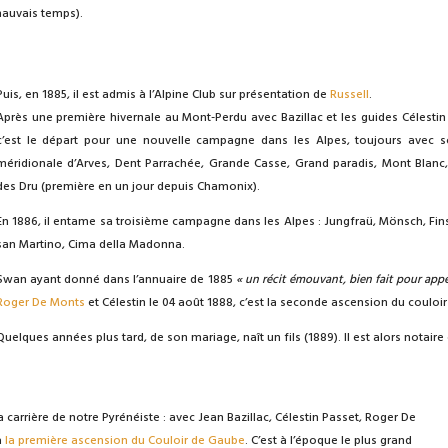
 mauvais temps).
Puis, en 1885, il est admis à l’Alpine Club sur présentation de
Russell
.
Après une première hivernale au Mont-Perdu avec Bazillac et les guides Célestin 
c’est le départ pour une nouvelle campagne dans les Alpes, toujours avec s
méridionale d’Arves, Dent Parrachée, Grande Casse, Grand paradis, Mont Blanc,
des Dru (première en un jour depuis Chamonix).
En 1886, il entame sa troisième campagne dans les Alpes : Jungfraü, Mönsch, Fins
san Martino, Cima della Madonna.
Swan ayant donné dans l’annuaire de 1885
« un récit émouvant, bien fait pour appel
Roger De Monts
et Célestin le 04 août 1888, c’est la seconde ascension du couloi
Quelques années plus tard, de son mariage, naît un fils (1889). Il est alors notair
a carrière de notre Pyrénéiste : avec Jean Bazillac, Célestin Passet, Roger De
à
la première ascension du Couloir de Gaube
. C’est à l’époque le plus grand