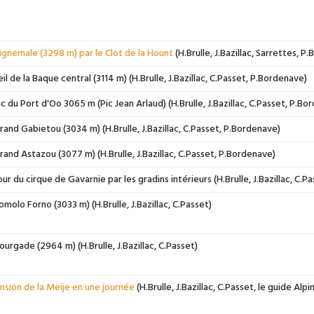
gnemale (3298 m) par le Clot de la Hount
(H.Brulle, J.Bazillac, Sarrettes, P
l de la Baque central (3114 m) (H.Brulle, J.Bazillac, C.Passet, P.Bordenave)
c du Port d'Oo 3065 m (Pic Jean Arlaud) (H.Brulle, J.Bazillac, C.Passet, P.Bo
and Gabietou (3034 m) (H.Brulle, J.Bazillac, C.Passet, P.Bordenave)
and Astazou (3077 m) (H.Brulle, J.Bazillac, C.Passet, P.Bordenave)
r du cirque de Gavarnie par les gradins intérieurs (H.Brulle, J.Bazillac, C.
molo Forno (3033 m) (H.Brulle, J.Bazillac, C.Passet)
urgade (2964 m) (H.Brulle, J.Bazillac, C.Passet)
sion de la Meije en une journée
(H.Brulle, J.Bazillac, C.Passet, le guide Alpi