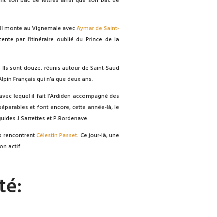
tient son bac de lettres ainsi que son bac de
. Il monte au Vignemale avec
Aymar de Saint-
cente par l’itinéraire oublié du Prince de la
. Ils sont douze, réunis autour de Saint-Saud
Alpin Français qui n’a que deux ans.
avec lequel il fait l’Ardiden accompagné des
éparables et font encore, cette année-là, le
guides J.Sarrettes et P.Bordenave.
ls rencontrent
Célestin Passet
. Ce jour-là, une
on actif.
té: