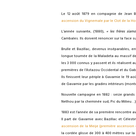
Le 12 août 1879 en compagnie de Jean Baz
ascension du Vignemale par le Clot de la Ho
L’année suivante, (1880),
« les frères siam
Cambales. Ils doivent renoncer sur la face s
Brulle et Bazillac, devenus inséparables, e
longue tournée de la Maladeta au massif de 
les 3 000 connus y passent et ils réalisent 
premières de l’Astazou Occidental et du Gab
Ils finissent leur périple à Gavarnie le 19 a
de Gavarnie par les gradins intérieurs (mon
Nouvelle campagne en 1882 : seize grands 
Nethou par la cheminée sud, Pic du Milieu…
1883 est l’année de sa première rencontre av
Il part de Gavarnie avec Bazillac et Célesti
ascension de la Meije (première ascension 
la cordée glisse de 300 à 400 mètres sur la 