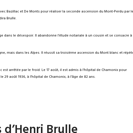
avec Bazillac et De Monts pour réaliser la seconde ascension du Mont-Perdu par l
ira Brulle.
nge dans le désespoir. Il abandonne l’étude notariale à un cousin et se consacre à
gne, mais dans les Alpes. Il réussit sa troisième ascension du Mont blanc et répèt
 est arrêtée par le froid. Le 17 août, il est admis à l’hôpital de Chamonix pour
 le 29 août 1936, à l’hôpital de Chamonix, à l’âge de 82 ans.
 d’Henri Brulle