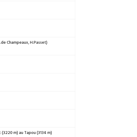
 M.de Champeaux, H.Passet)
t (3220 m) au Tapou (3134 m)