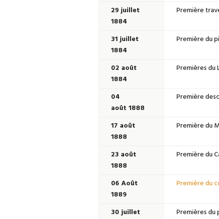
29 juillet
Première trave
1884
31 juillet
Première du pi
1884
02 août
Premières du L
1884
04
Première desce
août 1888
17 août
Première du Ma
1888
23 août
Première du Ca
1888
06 Août
Première du c
1889
30 juillet
Premières du p