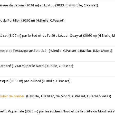
rsée du Batoua (3034 m) au Lustou (3023 m) (H.Brulle, C.Passet)
c du Portillon (3050 m) (H.Brulle, C.Passet)
ézat (3107 m) par le Sud et de l'arête Lézat - Quayrat (3060 m) (H.Brulle,
nte de l'Astazou sur Estaubé (H.Brulle, C.Passet, J.Bazillac, R.De Monts)
rboré (3248 m) par le Nord (H.Brulle, C.Passet)
sque (3006 m) par le Nord (H.Brulle, C.Passet)
ouloir de Gaube
(H.Brulle, J.Bazillac, de Monts, C.Passet, F.Bernat-Salles)
etit Vignemale (3032 m) par les rochers Nord et de la crête du Montferra