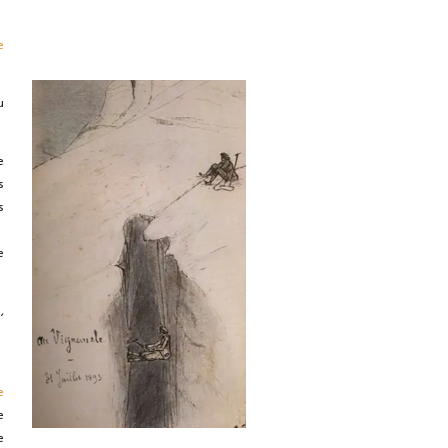
e
u
e
s
s
e
,
e
e
e