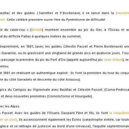
illac et des guides J.Sarrettes et P.Bordenave, il se lance dans la
premièr
unt.
Cette célèbre première ouvre l’ère du Pyrénéisme de difficulté.
ois du casse-cou »
(
Beraldi
) montent ensemble au pic du Ger, à l’Ossau et a
ud du difficile Pallas à quelques mètres du sommet.
ntreprennent, en 1881, (avec les guides Célestin Passet et Pierre Bordenave) un
Gavarnie, ou ils gravissent une vingtaine de grands pics en quatorze jours. Tou
au passage la première du pic du Port d’Oo (appelé aujourd’hui pic
Jean Arlaud
), le
ietou.
oût 1881 en réalisant un authentique exploit : ils font la première du tour du cirqu
tée du côté Sarradets et descente du côté Astazou).
pics du Canigou au Vignemale avec Bazillac et Célestin Passet. (Coma-Pedrosa
) et deux nouvelles premières (Comoloforno et Hourgade).
ec les Alpes.
n Passet. Avec les guides de l’Oisans Gaspard Père et fils, ils font
la cinquièm
en un jour)
. Ils ascensionnent également les Écrins (catastrophe évitée, car tout
glace et se rattrape de justesse au bord d’une crevasse), l’aiguille septentrional