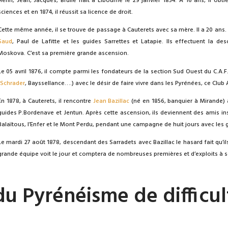
Henri, Jean, Jacques, Brulle naît à Libourne le 29 janvier 1854. À 16 ans, il ob
sciences et en 1874, il réussit sa licence de droit.
Cette même année, il se trouve de passage à Cauterets avec sa mère. Il a 20 ans
Saud
, Paul de Lafitte et les guides Sarrettes et Latapie. Ils effectuent la des
Moskova. C’est sa première grande ascension.
Le 05 avril 1876, il compte parmi les fondateurs de la section Sud Ouest du C.A.F
Schrader
, Bayssellance….) avec le désir de faire vivre dans les Pyrénées, ce Club 
En 1878, à Cauterets, il rencontre
Jean Bazillac
(né en 1856, banquier à Mirande) 
guides P.Bordenave et Jentun. Après cette ascension, ils deviennent des amis ins
Balaïtous, l’Enfer et le Mont Perdu, pendant une campagne de huit jours avec les 
Le mardi 27 août 1878, descendant des Sarradets avec Bazillac le hasard fait qu’i
grande équipe voit le jour et comptera de nombreuses premières et d’exploits à s
du Pyrénéisme de difficul