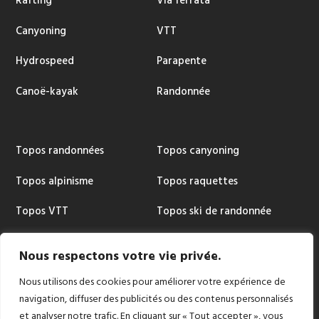
Rafting
Via ferrata
Canyoning
VTT
Hydrospeed
Parapente
Canoë-kayak
Randonnée
Topos randonnées
Topos canyoning
Topos alpinisme
Topos raquettes
Topos VTT
Topos ski de randonnée
Topos via ferrata
Cartographie
Nous respectons votre vie privée.
Nous utilisons des cookies pour améliorer votre expérience de
navigation, diffuser des publicités ou des contenus personnalisés
et analyser notre trafic. En cliquant sur « Tout accepter », vous