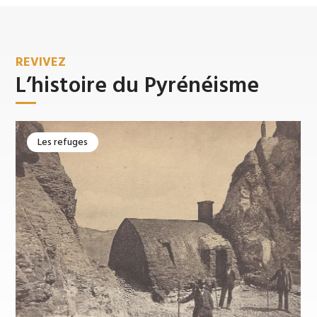
REVIVEZ
L’histoire du Pyrénéisme
La Cavalls del Vent
Les refuges
La HRP (Haute Randonnée Pyrénéenne)