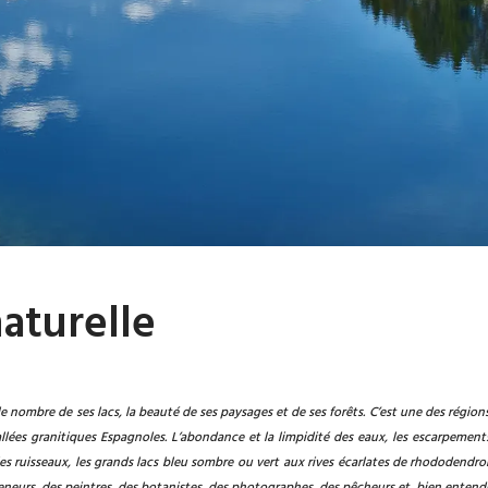
aturelle
e nombre de ses lacs, la beauté de ses paysages et de ses forêts. C’est une des régions
allées granitiques Espagnoles. L’abondance et la limpidité des eaux, les escarpement
s ruisseaux, les grands lacs bleu sombre ou vert aux rives écarlates de rhododendro
meneurs, des peintres, des botanistes, des photographes, des pêcheurs et, bien enten