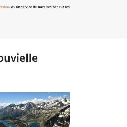
Orédon
, où un service de navettes conduit les
ouvielle