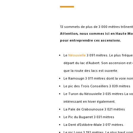
13 sommets de plus de 3 000 mètres trônent 
Attention, nous sommes ici en Haute Mo
pour entreprendre ces ascensions.
Le
Néouvielle
3 091 mètres. Le plus fréquen
départ du lac d’Aubert. Son ascension est é
que la route des lacs est ouverte.
Le Ramougn 3 011 mètres dont la voie norm
Le pic des Trois Conseillers 3 039 mètres
Le Turon du Néouvielle 3 035 mètres La v
intéressant en hiver également.
La Pale de Crabounouse 3 021 mètres
Le Pic du Bugarret 3 031 mètres
La Dent d’Estibére-Male 3 017 mètres.
Le pic Long 3 192 mètres. Le plus haut s