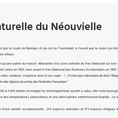
turelle du Néouvielle
d par la route de Barèges et du col du Tourmalet; à l’ouest par la route Luz-Gè
lée d’Aure.
e qu’une partie du massif. Attenante à la zone centrale du Parc National sur son c
 été créée en 1935, bien avant le Parc National des Pyrénées Occidentales en 1967.
cette création, s’exprime ainsi à son sujet :
“… Il n’est plus nécessaire de faire l’é
e des régions lacustres des Pyrénées Françaises.”
800 à 3 091 mètres et malgré les aménagements qu’elle a subis, elle reste biolog
fre des températures particulières et une atmosphère extrêmement limpide ; ce n’
et d’une variété exceptionnelle : 370 espèces animales et 571 espèces d’algues