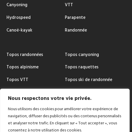
Canyoning
VTT
Hydrospeed
Parapente
Canoë-kayak
Randonnée
Topos randonnées
Topos canyoning
Topos alpinisme
Topos raquettes
Topos VTT
Topos ski de randonnée
Topos via ferrata
Cartographie
Nous respectons votre vie privée.
Nous utilisons des cookies pour améliorer votre expérience de
navigation, diffuser des publicités ou des contenus personnalisés
et analyser notre trafic. En cliquant sur « Tout accepter », vous
Copyright © 2024 |
Conception et réalisation:
consentez à notre utilisation des cookies.