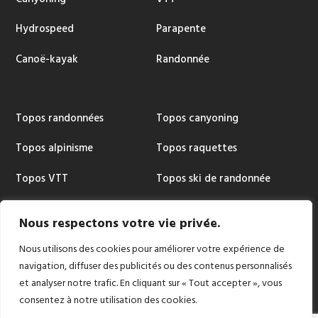
Hydrospeed
Parapente
Canoë-kayak
Randonnée
Topos randonnées
Topos canyoning
Topos alpinisme
Topos raquettes
Topos VTT
Topos ski de randonnée
Topos via ferrata
Cartographie
Nous respectons votre vie privée.
Nous utilisons des cookies pour améliorer votre expérience de
navigation, diffuser des publicités ou des contenus personnalisés
et analyser notre trafic. En cliquant sur « Tout accepter », vous
Copyright © 2024 |
Conception et réalisation:
consentez à notre utilisation des cookies.
Stéphane Soffiati | 2s Créations Web