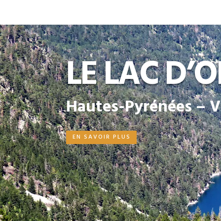
LE LAC D’
Hautes-Pyrénées – Va
EN SAVOIR PLUS