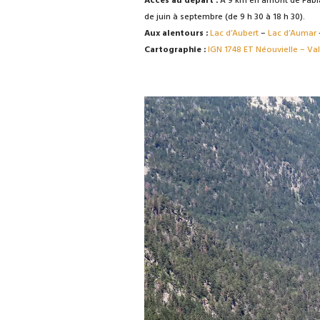
Accès au départ :
À 9 km en amont de Fabian
de juin à septembre (de 9 h 30 à 18 h 30).
Aux alentours :
Lac d’Aubert
–
Lac d’Aumar
Cartographie :
IGN 1748 ET Néouvielle – Val