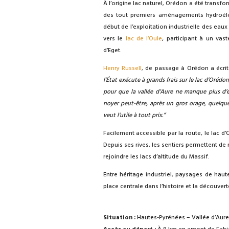
À l’origine lac naturel, Orédon a été transform
des tout premiers aménagements hydroéle
début de l’exploitation industrielle des eau
vers le
lac de l’Oule
, participant à un va
d’Eget.
Henry Russell
, de passage à Orédon a écrit
l’État exécute à grands frais sur le lac d’Oréd
pour que la vallée d’Aure ne manque plus d’e
noyer peut-être, après un gros orage, quelques
veut l’utile à tout prix.”
Facilement accessible par la route, le lac 
Depuis ses rives, les sentiers permettent de
rejoindre les lacs d’altitude du Massif.
Entre héritage industriel, paysages de hau
place centrale dans l’histoire et la découver
Situation :
Hautes-Pyrénées – Vallée d’Aure