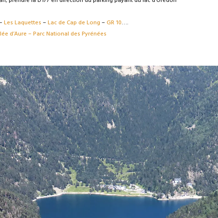
, prendre la D177 en direction du parking payant du lac d’Orédon
–
Les Laquettes
–
Lac de Cap de Long
–
GR 10
….
lée d’Aure – Parc National des Pyrénées