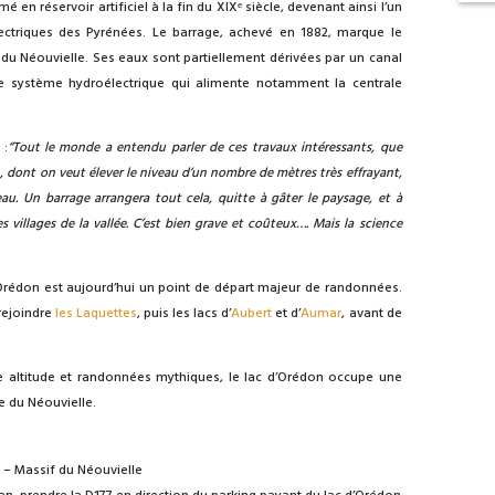
é en réservoir artificiel à la fin du XIXᵉ siècle, devenant ainsi l’un
ctriques des Pyrénées. Le barrage, achevé en 1882, marque le
x du Néouvielle. Ses eaux sont partiellement dérivées par un canal
ste système hydroélectrique qui alimente notamment la centrale
 :
“Tout le monde a entendu parler de ces travaux intéressants, que
on, dont on veut élever le niveau d’un nombre de mètres très effrayant,
au. Un barrage arrangera tout cela, quitte à gâter le paysage, et à
 villages de la vallée. C’est bien grave et coûteux…. Mais la science
d’Orédon est aujourd’hui un point de départ majeur de randonnées.
 rejoindre
les Laquettes
, puis les lacs d’
Aubert
et d’
Aumar
, avant de
te altitude et randonnées mythiques, le lac d’Orédon occupe une
te du Néouvielle.
 – Massif du Néouvielle