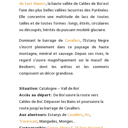
de Sant Maurici
, la haute vallée de Caldes de Boí est
l’une des plus belles vallées lacustres des Pyrénées.
Elle concentre une multitude de lacs de toutes
tailles et de toutes formes : longs, étirés, circulaires
ou découpés, hérités du puissant modelé glaciaire.
Dominant le barrage de
Cavallers
, l’Estany Negre
s’inscrit pleinement dans ce paysage de haute
montagne, minéral et sauvage. Depuis ses rives, le
regard s’ouvre magnifiquement sur le massif de
Besiberri, dont les arêtes et les sommets
composent un décor grandiose.
Situation:
Catalogne – Vall de Boí
Accès au départ:
De Boí suivre la route vers
Caldes de Boí. Dépasser les Bains et poursuivre la
route jusqu’au barrage de Cavallers.
Aux alentours:
Estanys de
Cavallers
,
Xic
,
Travessani
, Mangades, Monges…
Cartographie:
Cartes Alpina E-25 Parc Nacional