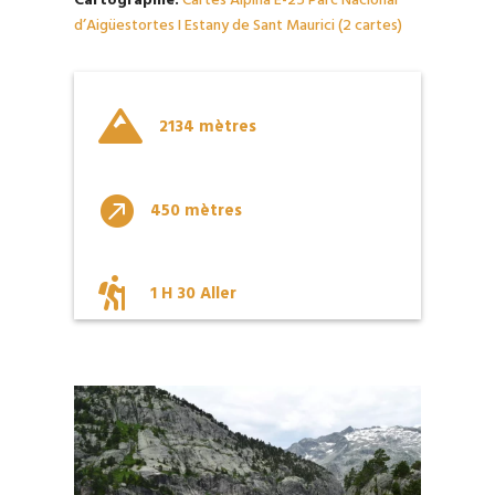
d’Aigüestortes I Estany de Sant Maurici (2 cartes)

2134 mètres

450 mètres

1 H 30 Aller