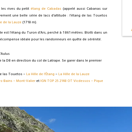
t les rives du petit
étang de Cabadas
(appelé aussi Cabanas sur
vement une belle série de lacs d’altitude : l’étang de las Touetos
le de la Lauze
(1 718 m).
de est l’étang du Turon d’Ars, perché à 1 861 mètres. Blotti dans un
e récompense idéale pour les randonneurs en quête de sérénité.
’Aulus
e la D8 en direction du col de Latrape. Se garer dans le premier
e las Touetos –
La Hille de l’Étang
–
La Hille de la Lauze
s-Bains – Mont-Valier
et
IGN TOP 25 2148 OT Vicdessos – Pique