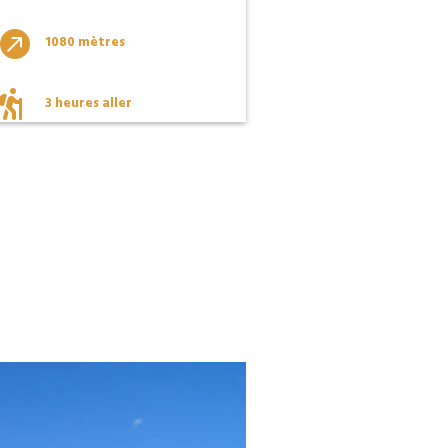

1080 mètres

3 heures aller