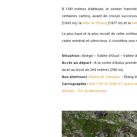
À 1 541 mètres d’altitude, le sentier franchi
certaines cartes), avant de croiser successi
(1 663 m), la
Hille de l’Étang
(1 677 m) et la
Hil
Le plus haut et le plus reculé de cette enfila
cadre minéral et silencieux, il constitue un
Situation :
Ariège – Vallée d’Oust – Vallée d
Accès au départ :
A la sortie d’Aulus prendr
lacet au bout de 200 mètres (780 m).
Aux alentours :
Étang de Cabadas
– Étang d
Cartographie :
IGN TOP 25 2048 OT Aulus-le
d’Estats – Pic du Montcalm