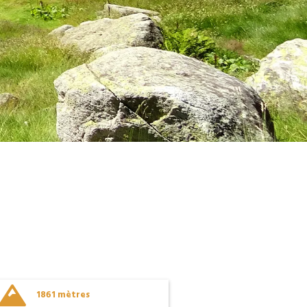

1861 mètres