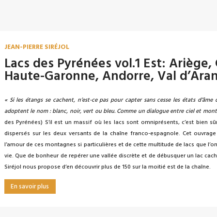
JEAN-PIERRE SIRÉJOL
Lacs des Pyrénées vol.1 Est: Ariège,
Haute-Garonne, Andorre, Val d’Ara
« Si les étangs se cachent, n’est-ce pas pour capter sans cesse les états d’âme du
adoptent le nom : blanc, noir, vert ou bleu. Comme un dialogue entre ciel et mont
des Pyrénées) S’il est un massif où les lacs sont omniprésents, c’est bien sû
dispersés sur les deux versants de la chaîne franco-espagnole. Cet ouvrage
l’amour de ces montagnes si particulières et de cette multitude de lacs que l’
vie. Que de bonheur de repérer une vallée discrète et de débusquer un lac caché
Siréjol nous propose d’en découvrir plus de 150 sur la moitié est de la chaîne.
En savoir plus