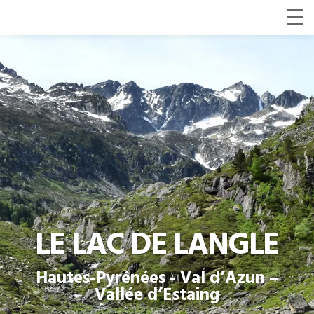
LE LAC DE LANGLE
Hautes-Pyrénées - Val d’Azun –
Vallée d’Estaing