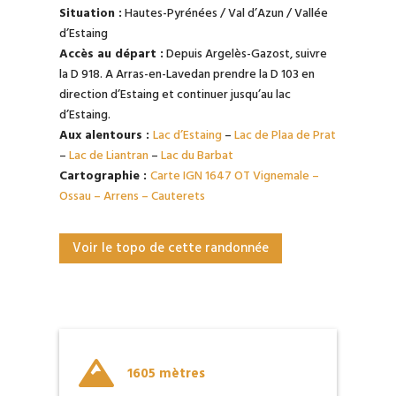
Situation :
Hautes-Pyrénées / Val d’Azun / Vallée
d’Estaing
Accès au départ :
Depuis Argelès-Gazost, suivre
la D 918. A Arras-en-Lavedan prendre la D 103 en
direction d’Estaing et continuer jusqu’au lac
d’Estaing.
Aux alentours :
Lac d’Estaing
–
Lac de Plaa de Prat
–
Lac de Liantran
–
Lac du Barbat
Cartographie :
Carte IGN 1647 OT Vignemale –
Ossau – Arrens – Cauterets
Voir le topo de cette randonnée

1605 mètres