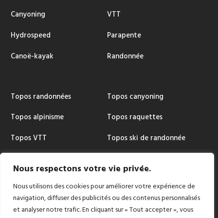
Canyoning
VTT
Hydrospeed
Parapente
Canoë-kayak
Randonnée
Topos randonnées
Topos canyoning
Topos alpinisme
Topos raquettes
Topos VTT
Topos ski de randonnée
Topos via ferrata
Cartographie
Nous respectons votre vie privée.
Nous utilisons des cookies pour améliorer votre expérience de
navigation, diffuser des publicités ou des contenus personnalisés
et analyser notre trafic. En cliquant sur « Tout accepter », vous
Copyright © 2024 |
Conception et réalisation: