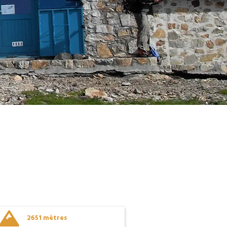

2651 mètres