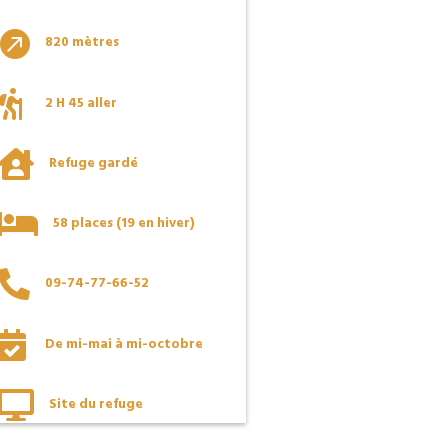

820 mètres

2 H 45 aller

Refuge gardé

58 places (19 en hiver)

09-74-77-66-52

De mi-mai à mi-octobre

Site du refuge