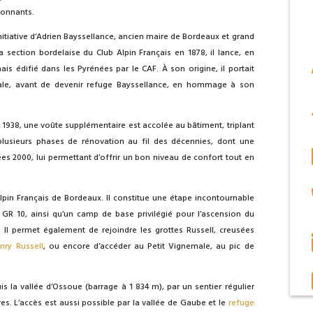
ronnants.
nitiative d’Adrien Bayssellance, ancien maire de Bordeaux et grand
 section bordelaise du Club Alpin Français en 1878, il lance, en
is édifié dans les Pyrénées par le CAF. À son origine, il portait
le, avant de devenir refuge Bayssellance, en hommage à son
En 1938, une voûte supplémentaire est accolée au bâtiment, triplant
plusieurs phases de rénovation au fil des décennies, dont une
es 2000, lui permettant d’offrir un bon niveau de confort tout en
Alpin Français de Bordeaux. Il constitue une étape incontournable
 GR 10, ainsi qu’un camp de base privilégié pour l’ascension du
 Il permet également de rejoindre les grottes Russell, creusées
nry Russell
, ou encore d’accéder au Petit Vignemale, au pic de
uis la vallée d’Ossoue (barrage à 1 834 m), par un sentier régulier
s. L’accès est aussi possible par la vallée de Gaube et le
refuge