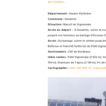
des Oulettes
.
Département :
Hautes-Pyrénées
Commune :
Gavarnie
Situation :
Massif du Vignemale
Accès au départ :
A Gavarnie, suivre la ro
jusqu’à son terminus au barrage d’Ossoue (1
Accès :
Du barrage, suivre le sentier jusqu’en
Bellevue et franchit l’arête Est du Petit Vign
Gestionnaire :
CAF de Bordeaux
Idées randos :
Petit Vignemale (3 032 m), Vi
154 m), Grand pic de Tapou (3 134 m), Pic de 
Cartographie :
Carte IGN 1647 OT Vignemale