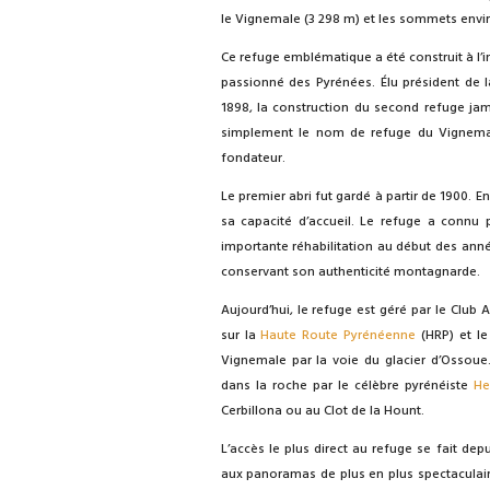
le Vignemale (3 298 m) et les sommets envi
Ce refuge emblématique a été construit à l’i
passionné des Pyrénées. Élu président de la
1898, la construction du second refuge jama
simplement le nom de refuge du Vignema
fondateur.
Le premier abri fut gardé à partir de 1900. 
sa capacité d’accueil. Le refuge a connu 
importante réhabilitation au début des anné
conservant son authenticité montagnarde.
Aujourd’hui, le refuge est géré par le Club 
sur la
Haute Route Pyrénéenne
(HRP) et le
Vignemale par la voie du glacier d’Ossoue.
dans la roche par le célèbre pyrénéiste
He
Cerbillona ou au Clot de la Hount.
L’accès le plus direct au refuge se fait dep
aux panoramas de plus en plus spectaculaire