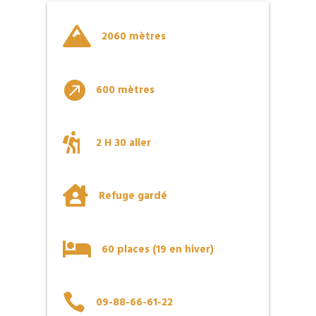

2060 mètres

600 mètres

2 H 30 aller

Refuge gardé

60 places (19 en hiver)

09-88-66-61-22