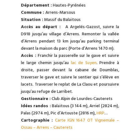
Département :
Hautes-Pyrénées
Commune :
Arrens-Marsous
Situation :
Massif du Balaïtous
Accès au départ :
A Argelés-Gazost, suivre la
D918 jusqu’au village d’Arrens. Remonter la vallée
d’Arrens pendant 13 km jusqu’au parking terminal
devant la maison du parc (Porte d’Arrens 1470 m).
Accès :
Franchir la passerelle sur le gave et suivre
le large chemin jusqu’au
lac de Suyen
. Prendre à
droite, passer devant la cabane de Doumblas,
traverser le gave et suivre le sentier qui s’élève en
lacets. Traverser le replat de La Claou et poursuivre
jusqu’au refuge de Larribet.
Gestionnaire :
Club Alpin de Lourdes-Cauterets
Idées randos :
Balaïtous (3 144 m), Arriel (2824 m),
Palas (2974 m), Pic d’Artouste (2816 m),
HRP
…
Cartographie :
Carte IGN 1647 OT Vignemale –
Ossau – Arrens – Cauterets