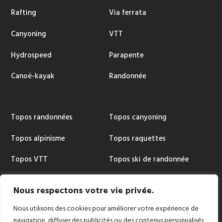
Rafting
Via ferrata
Canyoning
VTT
Hydrospeed
Parapente
Canoë-kayak
Randonnée
Topos randonnées
Topos canyoning
Topos alpinisme
Topos raquettes
Topos VTT
Topos ski de randonnée
Topos via ferrata
Cartographie
Nous respectons votre vie privée.
Nous utilisons des cookies pour améliorer votre expérience de
navigation, diffuser des publicités ou des contenus personnalisés