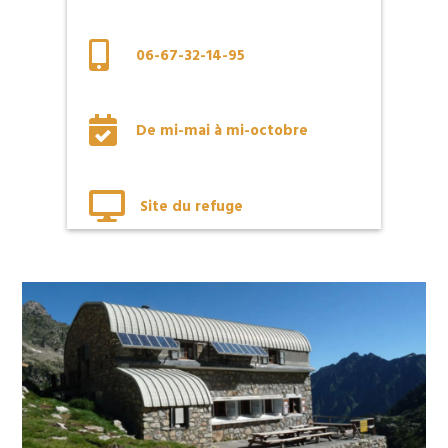

06-67-32-14-95

De mi-mai à mi-octobre

Site du refuge