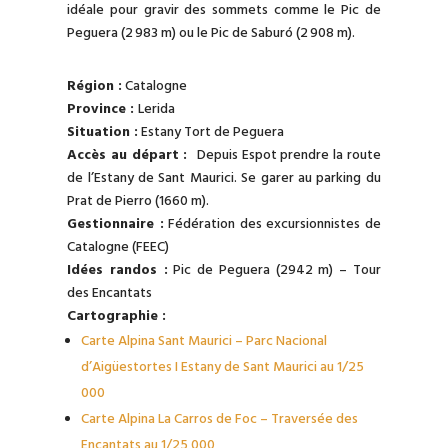
idéale pour gravir des sommets comme le Pic de
Peguera (2 983 m) ou le Pic de Saburó (2 908 m).
Région :
Catalogne
Province :
Lerida
Situation :
Estany Tort de Peguera
Accès au départ :
Depuis Espot prendre la route
de l’Estany de Sant Maurici. Se garer au parking du
Prat de Pierro (1660 m).
Gestionnaire :
Fédération des excursionnistes de
Catalogne (FEEC)
Idées randos :
Pic de Peguera (2942 m) – Tour
des Encantats
Cartographie :
Carte Alpina Sant Maurici – Parc Nacional
d’Aigüestortes I Estany de Sant Maurici au 1/25
000
Carte Alpina La Carros de Foc – Traversée des
Encantats au 1/25 000