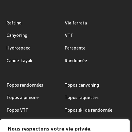
Rafting
Via ferrata
Canyoning
VTT
Hydrospeed
Parapente
Canoë-kayak
Randonnée
Topos randonnées
Topos canyoning
Topos alpinisme
Topos raquettes
Topos VTT
Topos ski de randonnée
Topos via ferrata
Cartographie
Nous respectons votre vie privée.