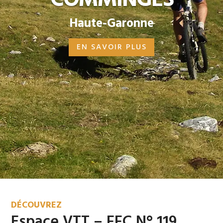
COMMINGES
Haute-Garonne
EN SAVOIR PLUS
DÉCOUVREZ
Espace VTT – FFC N° 119