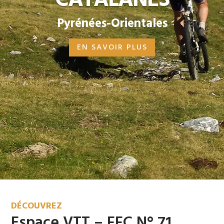
CATALANES
Pyrénées-Orientales
EN SAVOIR PLUS
DÉCOUVREZ
Espace VTT – FFC N° 71