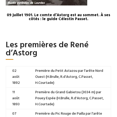
09 juillet 1901. Le comte d’Astorg est au sommet. À ses
côtés : le guide Célestin Passet.
Les premières de René
d’Astorg
02
Première du Petit Astazou par l'arête Nord
août
Ouest (H.Brulle, R.d'Astorg, C.Passet,
1892
H.Courtade)
11
Première du Grand Gabietou (3034 m) par
août
Pouey Espée (H.Brulle, R.d'Astorg, C.Passet,
1893
H.Courtade)
07
Première du Pic Rouge de Pailla par l'arête