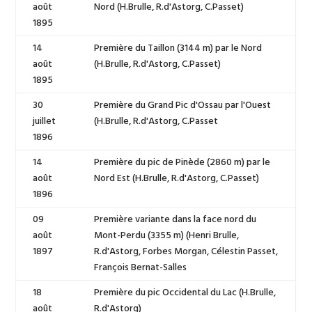
août
Nord (H.Brulle, R.d'Astorg, C.Passet)
1895
14
Première du Taillon (3144 m) par le Nord
août
(H.Brulle, R.d'Astorg, C.Passet)
1895
30
Première du Grand Pic d'Ossau par l'Ouest
juillet
(H.Brulle, R.d'Astorg, C.Passet
1896
14
Première du pic de Pinède (2860 m) par le
août
Nord Est (H.Brulle, R.d'Astorg, C.Passet)
1896
09
Première variante dans la face nord du
août
Mont-Perdu (3355 m) (Henri Brulle,
1897
R.d'Astorg, Forbes Morgan, Célestin Passet,
François Bernat-Salles
18
Première du pic Occidental du Lac (H.Brulle,
août
R.d'Astorg)