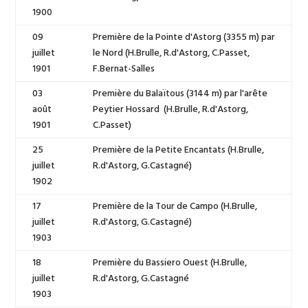
1900
09
Première de la Pointe d'Astorg (3355 m) par
juillet
le Nord (H.Brulle, R.d'Astorg, C.Passet,
1901
F.Bernat-Salles
03
Première du Balaïtous (3144 m) par l'arête
août
Peytier Hossard (H.Brulle, R.d'Astorg,
1901
C.Passet)
25
Première de la Petite Encantats (H.Brulle,
juillet
R.d'Astorg, G.Castagné)
1902
17
Première de la Tour de Campo (H.Brulle,
juillet
R.d'Astorg, G.Castagné)
1903
18
Première du Bassiero Ouest (H.Brulle,
juillet
R.d'Astorg, G.Castagné
1903